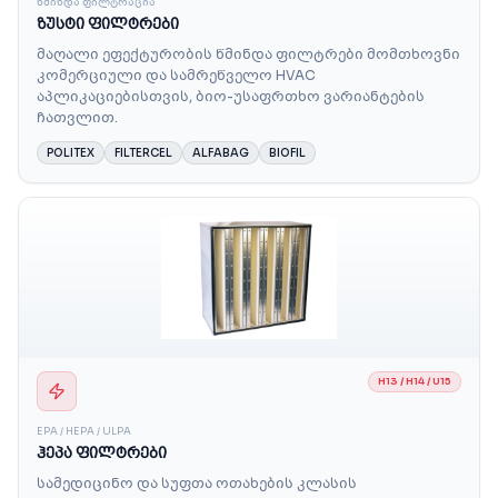
ᲬᲛᲘᲜᲓᲐ ᲤᲘᲚᲢᲠᲐᲪᲘᲐ
ზუსტი ფილტრები
მაღალი ეფექტურობის წმინდა ფილტრები მომთხოვნი
კომერციული და სამრეწველო HVAC
აპლიკაციებისთვის, ბიო-უსაფრთხო ვარიანტების
ჩათვლით.
POLITEX
FILTERCEL
ALFABAG
BIOFIL
H13 / H14 / U15
EPA / HEPA / ULPA
ჰეპა ფილტრები
სამედიცინო და სუფთა ოთახების კლასის