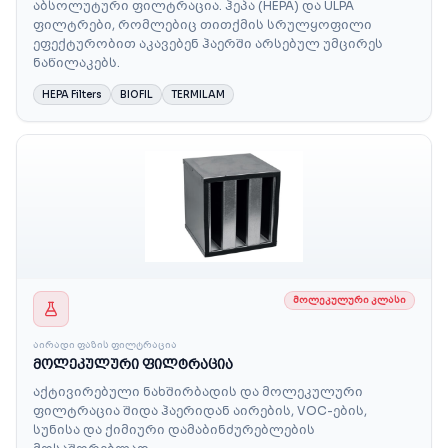
აბსოლუტური ფილტრაცია. ჰეპა (HEPA) და ULPA
ფილტრები, რომლებიც თითქმის სრულყოფილი
ეფექტურობით აკავებენ ჰაერში არსებულ უმცირეს
ნაწილაკებს.
HEPA Filters
BIOFIL
TERMILAM
ᲛᲝᲚᲔᲙᲣᲚᲣᲠᲘ ᲙᲚᲐᲡᲘ
ᲐᲘᲠᲐᲓᲘ ᲤᲐᲖᲘᲡ ᲤᲘᲚᲢᲠᲐᲪᲘᲐ
მოლეკულური ფილტრაცია
აქტივირებული ნახშირბადის და მოლეკულური
ფილტრაცია შიდა ჰაერიდან აირების, VOC-ების,
სუნისა და ქიმიური დამაბინძურებლების