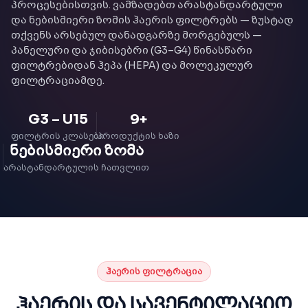
·
EN
ქარ
პროცესებისთვის. ვამზადებთ არასტანდარტული
და ნებისმიერი ზომის ჰაერის ფილტრებს — ზუსტად
თქვენს არსებულ დანადგარზე მორგებულს —
პანელური და ჯიბისებრი (G3–G4) წინასწარი
ფილტრებიდან ჰეპა (HEPA) და მოლეკულურ
ფილტრაციამდე.
G3 – U15
9+
ᲤᲘᲚᲢᲠᲘᲡ ᲙᲚᲐᲡᲔᲑᲘ
ᲞᲠᲝᲓᲣᲥᲢᲘᲡ ᲮᲐᲖᲘ
ნებისმიერი ზომა
ᲐᲠᲐᲡᲢᲐᲜᲓᲐᲠᲢᲣᲚᲘᲡ ᲩᲐᲗᲕᲚᲘᲗ
ᲰᲐᲔᲠᲘᲡ ᲤᲘᲚᲢᲠᲐᲪᲘᲐ
ჰაერის და სავენტილაციო