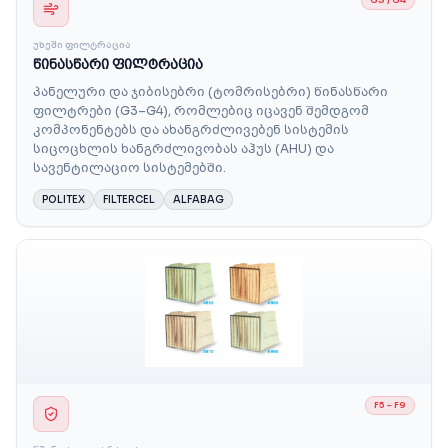
G3 / G4
ᲣᲮᲔᲨᲘ ᲤᲘᲚᲢᲠᲐᲪᲘᲐ
წინასწარი ფილტრაცია
პანელური და ჯიბისებრი (ტომრისებრი) წინასწარი
ფილტრები (G3–G4), რომლებიც იცავენ შემდგომ
კომპონენტებს და ახანგრძლივებენ სისტემის
სიცოცხლის ხანგრძლივობას აჰუს (AHU) და
სავენტილაციო სისტემებში.
POLITEX
FILTERCEL
ALFABAG
F5 – F9