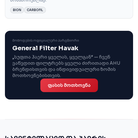
მოსაშორებლად.
BION
CARBOFIL
ᲛᲝᲬᲝᲓᲔᲑᲘᲡ ᲝᲤᲘᲪᲘᲐᲚᲣᲠᲘ ᲞᲐᲠᲢᲜᲘᲝᲠᲘ
General Filter Havak
„სუფთა ჰაერი ყველას, ყველგან“ — ჩვენ
ვაწვდით ფილტრებს ყველა ძირითადი AHU
ბრენდისთვის და ინდივიდუალური ზომის
მოთხოვნებისთვის.
ფასის მოთხოვნა