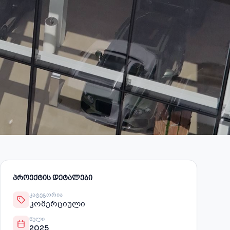
ᲞᲠᲝᲔᲥᲢᲘᲡ ᲓᲔᲢᲐᲚᲔᲑᲘ
ᲙᲐᲢᲔᲒᲝᲠᲘᲐ
კომერციული
ᲬᲔᲚᲘ
2025