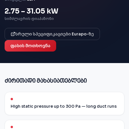
2.75 – 31.05 kW
ᲡᲘᲛᲫᲚᲐᲕᲠᲘᲡ ᲓᲘᲐᲞᲐᲖᲝᲜᲘ
სრული სპეციფიკაციები Eurapo-ზე
ფასის მოთხოვნა
ძირითადი მახასიათებლები
High static pressure up to 300 Pa — long duct runs