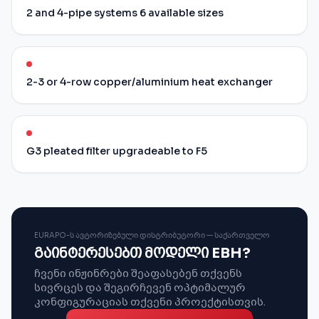
2 and 4-pipe systems 6 available sizes
2-3 or 4-row copper/aluminium heat exchanger
G3 pleated filter upgradeable to F5
EURAPO-Ს ᲐᲕᲢᲝᲠᲘᲖᲔᲑᲣᲚᲘ ᲓᲘᲡᲢᲠᲘᲑᲣᲢᲝᲠᲘ — ᲡᲐᲥᲐᲠᲗᲕᲔᲚᲝ
გაინტერესებთ მოდელი EBH?
ჩვენი ინჟინრები შეაფასებენ თქვენს
სივრცეს და შეგირჩევენ ოპტიმალურ
კონფიგურაციას თქვენი პროექტისთვის.