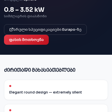
0.8 – 3.52 kW
ᲡᲘᲛᲫᲚᲐᲕᲠᲘᲡ ᲓᲘᲐᲞᲐᲖᲝᲜᲘ
სრული სპეციფიკაციები Eurapo-ზე
ფასის მოთხოვნა
ძირითადი მახასიათებლები
Elegant round design — extremely silent