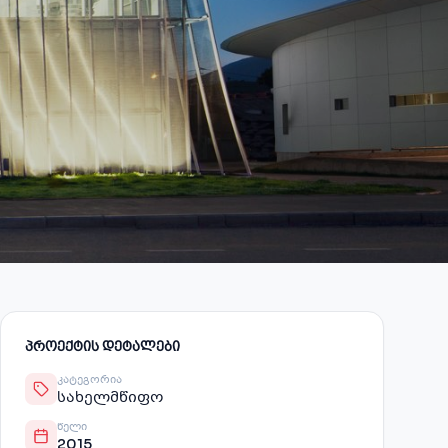
ᲞᲠᲝᲔᲥᲢᲘᲡ ᲓᲔᲢᲐᲚᲔᲑᲘ
ᲙᲐᲢᲔᲒᲝᲠᲘᲐ
სახელმწიფო
ᲬᲔᲚᲘ
2015