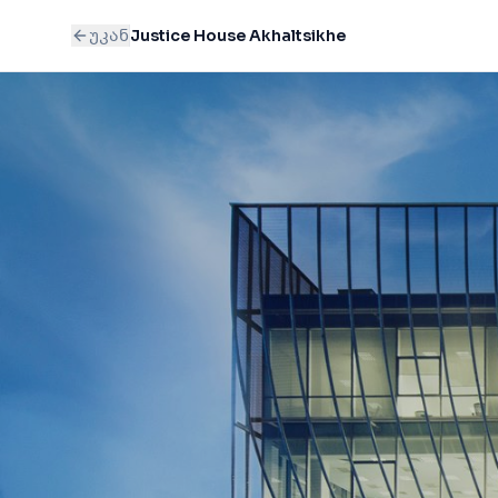
უკან
Justice House Akhaltsikhe