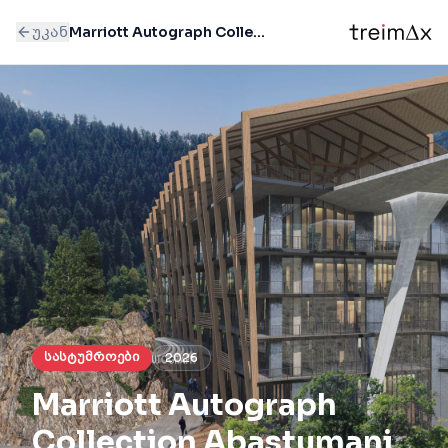
უკან
Marriott Autograph Collection Abastumani
სასტუმროები
2026
Marriott Autograph
Collection Abastumani